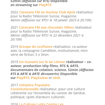
52min
(diffusion sur RTS)
Disponible
en streaming sur
PlayRTS
2022
Caravane FM au Hockey Club Ajoie
réalisateur
pour la Radio Télévision Suisse, magazine,
46min
(diffusion sur RTS1 le 18 janvier 2023 à 20:10h)
2021
Caravane FM aux chocolats Villars
réalisateur
pour la Radio Télévision Suisse, magazine,
48min
(diffusion sur RTS1 le 22 décembre 2021 à
20:10h)
2019
Groupe de confiance
réalisateur, co-auteur
avec la compagnie Caméléon, institutionnel, mini
série de fiction, 5 x 3min
2019
Un tsunami sur le lac Léman
réalisateur – co-
auteur, production IdIp films, RTS & ARTE,
documentaire de création, science, 52min
(diffusion
RTS & ARTE & ARTE découverte)
Disponible
sur
PlayRTS
,
PlaySuisse
et
tënk
.
2017
Initiative Populaire
Constitutionnelle
réalisateur, pour une culture
cohérente sur l’ensemble du canton de Genève,
politique, spots d’acteurs culturels
2016
La Culture Lutte Contre Les