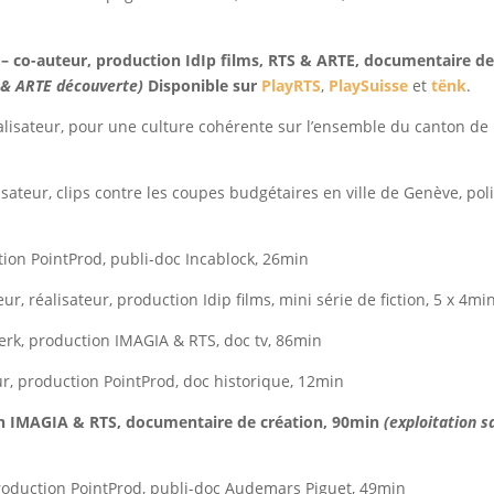
r – co-auteur, production IdIp films, RTS & ARTE, documentaire d
E & ARTE découverte)
Disponible sur
PlayRTS
,
PlaySuisse
et
tënk
.
lisateur, pour une culture cohérente sur l’ensemble du canton de
isateur, clips contre les coupes budgétaires en ville de Genève, poli
tion PointProd, publi-doc Incablock, 26min
ur, réalisateur, production Idip films, mini série de fiction, 5 x 4mi
erk, production IMAGIA & RTS, doc tv, 86min
ur, production PointProd, doc historique, 12min
on IMAGIA & RTS, documentaire de création, 90min
(exploitation s
roduction PointProd, publi-doc Audemars Piguet, 49min