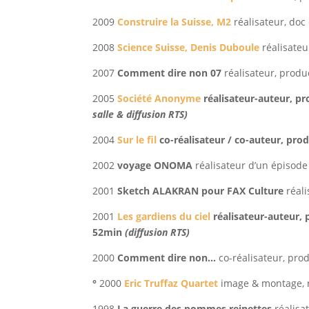
2009
Construire la Suisse, M2
réalisateur, doc
2008
Science Suisse, Denis Duboule
réalisate
2007
Comment dire non 07
réalisateur, produ
2005
Société Anonyme
réalisateur-auteur, p
salle & diffusion RTS)
2004
Sur le fil
co-réalisateur / co-auteur, pr
2002
voyage ONOMA
réalisateur d’un épisode
2001
Sketch ALAKRAN pour FAX Culture
réali
2001
Les gardiens du ciel
réalisateur-auteur,
52min
(diffusion RTS)
2000
Comment dire non…
co-réalisateur, pro
°
2000
Eric Truffaz Quartet
image & montage, r
1998
La guerre des pommes reinettes
réalisa