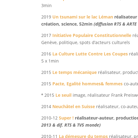
3min
2019
Un tsunami sur le lac Léman
réalisateu
création, science, 52min
(diffusion RTS & ART
2017
Initiative Populaire Constitutionnelle
réa
Genève, politique, spots d’acteurs culturels
2016
La Culture Lutte Contre Les Coupes
réal
5 x 1min
2015
Le temps mécanique
réalisateur, produc
2015
Pacte, Egalité hommes& femmes
co-aute
°
2015
Le seuil
image, réalisateur Frank Preisw
2014
Neuchâtel en Suisse
réalisateur, co-aute
2010-12
Super !
réalisateur-auteur, producti
2013 & dif. RTS & TV5 monde)
2010-11
La démesure du temps
réalisateur, p